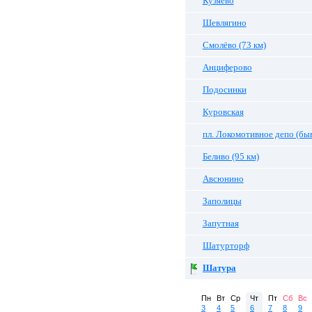
Кузяево
Шевлягино
Смолёво (73 км)
Анциферово
Подосинки
Куровская
пл. Локомотивное депо (быв
Беливо (95 км)
Авсюнино
Заполицы
Запутная
Шатурторф
Шатура
Пн
Вт
Ср
Чт
Пт
Сб
Вс
3
4
5
6
7
8
9