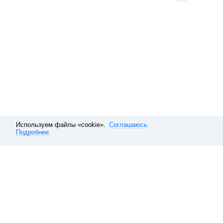
Используем файлы «cookie».
Соглашаюсь
Подробнее
Расписание электричек
Москва
Казанское направление
Рас
Обратная связь
О компании