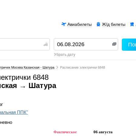
Авиабилеты
Ж/д билеты
По
00
убрать дату
тричек Москва Казанская - Шатура
Расписание электрички 6848
лектрички 6848
нская → Шатура
рг
ральная ППК"
дневно
Фактическое
06 августа