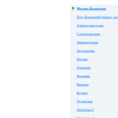
Москва Казанская
Пост Казанский (непасс. ра
Электрозаводская
Сортировочная
Авиамоторная
Андроновка
Перово
Плющево
Вешняки
Выхино
Косино
Ухтомская
Люберцы-1