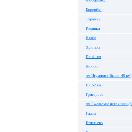
Люберцы-2
Коренёво
Овражки
Родники
Вялки
Хрипань
Пл. 41 км
Донино
пл. Игумново (бывш. 49 км)
Пл. 52 км
Григорово
пл. Гжельские источники (б
Гжель
Игнатьево