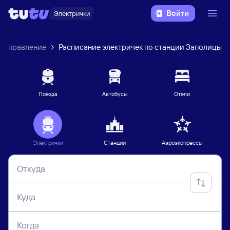
Войти
Электрички
 направление
Расписание электричек по станции Заполицы
Поезда
Автобусы
Отели
Электрички
Станции
Аэроэкспрессы
Откуда
Куда
Когда