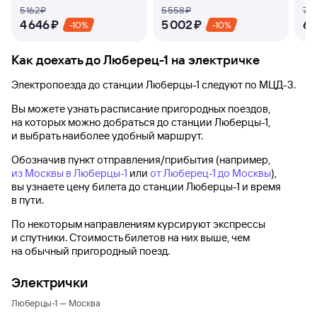
5 ⁠162 ⁠₽
5 ⁠558 ⁠₽
7 ⁠4
4 ⁠646 ⁠₽
5 ⁠002 ⁠₽
6 ⁠
-10%
-10%
Как доехать до
Люберец-1
на электричке
Электропоезда до
станции Люберцы-1
следуют по МЦД-3.
Вы можете узнать расписание пригородных поездов,
на которых можно добраться до
станции Люберцы-1
,
и выбрать наиболее удобный маршрут.
Обозначив пункт отправления/прибытия (например,
из Москвы в Люберцы-1
или
от Люберец-1 до Москвы
),
вы узнаете цену билета до
станции Люберцы-1
и время
в пути.
По некоторым направлениям курсируют экспрессы
и спутники. Стоимость билетов на них выше, чем
на обычный пригородный поезд.
Электрички
Люберцы-1 — Москва