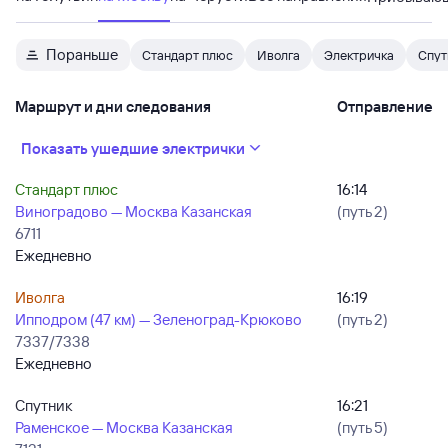
Пораньше
Стандарт плюс
Иволга
Электричка
Спут
Маршрут и дни следования
Отправление
Показать ушедшие электрички
Стандарт плюс
16:14
Виноградово — Москва Казанская
(путь 2)
6711
Ежедневно
Иволга
16:19
Ипподром (47 км) — Зеленоград-Крюково
(путь 2)
7337/7338
Ежедневно
Спутник
16:21
Раменское — Москва Казанская
(путь 5)