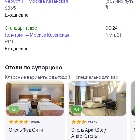
Черусти — Москва Казанская
(обычно путь
1)
6865
Ежедневно
Стандарт плюс
00:24
Голутвин — Москва Казанская
(путь 2)
6141
Ежедневно
Отели по суперцене
Классные варианты с выгодой — специально для вас
7,6
9,4
9
Отель
Отель
Отель Фуд Сити
Отель ApartStel/
От
АпартСтель