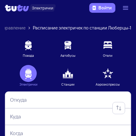
Войти
Электрички
направление
Расписание электричек по станции Люберцы-1
Поезда
Автобусы
Отели
Электрички
Станции
Аэроэкспрессы
Откуда
Куда
Когда