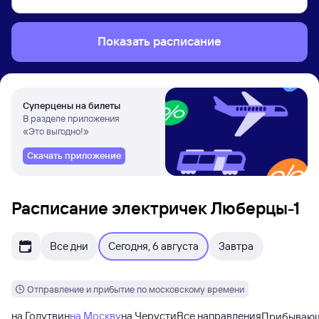
Показать расписание
Суперцены на билеты
В разделе приложения
«Это выгодно!»
Скачать приложение
Расписание электричек Люберцы-1
Все дни
Сегодня, 6 августа
Завтра
Отправление и прибытие по московскому времени
на Голутвин
на Москву
на Черусти
Все направления
Прибываю