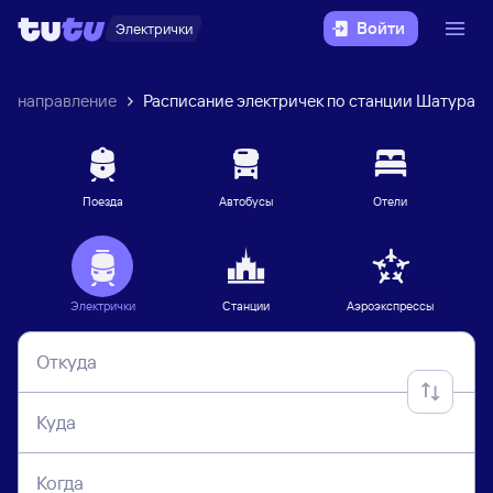
Войти
Электрички
ое направление
Расписание электричек по станции Шатура
Поезда
Автобусы
Отели
Электрички
Станции
Аэроэкспрессы
Откуда
Куда
Когда