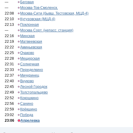
—
Беговая
—
Москва-Тов-Смоленск.
22:08
Москва-Сити (бывш. Тестовская, МЦД-4)
22:10
Кутузовская (МЦД-4)
22:13
Поклонная
—
Москва Сорт. (непасс. станция)
22:16
Минская
22:19
Матвеевская
22:22
Аминьевская
22:25
Очаково
22:28
Мещерская
22:31
Солнечная
22:33
Переделкино
22:37
Мичуринец
22:40
Внуково
22:45
Лесной Городок
22:49
Толстопальцево
22:52
Кокошкино
22:56
Санино
22:59
Крёкшино
23:02
Победа
23:06
Апрелевка