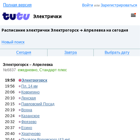
Полная версия
Войти
Зарегистрироваться
или
Электрички
Расписание электрички Электрогорск →
Апрелевка
на сегодня
Новый поиск
Сегодня
Завтра
Выбрать дату
Электрогорск – Апрелевка
№6837
ежедневно, Стандарт плюс
19:50
Электрогорск
19:56
Пл. 14 км
20:06
Ковригино
20:10
Ленская
20:15
Павловский Посад
20:19
Вохна
20:24
Казанское
20:32
Фрязево
20:37
Есино
20:40
Храпуново
20:44
Посёлок Воровского (43 км)