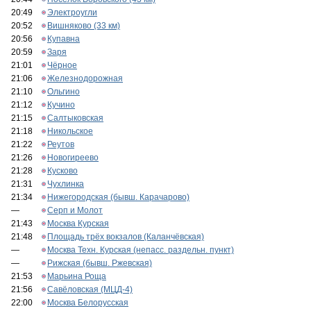
20:49
Электроугли
20:52
Вишняково (33 км)
20:56
Купавна
20:59
Заря
21:01
Чёрное
21:06
Железнодорожная
21:10
Ольгино
21:12
Кучино
21:15
Салтыковская
21:18
Никольское
21:22
Реутов
21:26
Новогиреево
21:28
Кусково
21:31
Чухлинка
21:34
Нижегородская (бывш. Карачарово)
—
Серп и Молот
21:43
Москва Курская
21:48
Площадь трёх вокзалов (Каланчёвская)
—
Москва Техн. Курская (непасс. раздельн. пункт)
—
Рижская (бывш. Ржевская)
21:53
Марьина Роща
21:56
Савёловская (МЦД-4)
22:00
Москва Белорусская