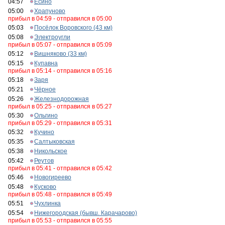
04:57
Есино
05:00
Храпуново
прибыл в 04:59 - отправился в 05:00
05:03
Посёлок Воровского (43 км)
05:08
Электроугли
прибыл в 05:07 - отправился в 05:09
05:12
Вишняково (33 км)
05:15
Купавна
прибыл в 05:14 - отправился в 05:16
05:18
Заря
05:21
Чёрное
05:26
Железнодорожная
прибыл в 05:25 - отправился в 05:27
05:30
Ольгино
прибыл в 05:29 - отправился в 05:31
05:32
Кучино
05:35
Салтыковская
05:38
Никольское
05:42
Реутов
прибыл в 05:41 - отправился в 05:42
05:46
Новогиреево
05:48
Кусково
прибыл в 05:48 - отправился в 05:49
05:51
Чухлинка
05:54
Нижегородская (бывш. Карачарово)
прибыл в 05:53 - отправился в 05:55