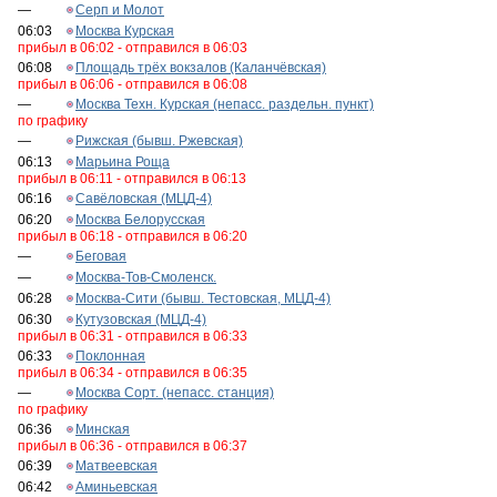
—
Серп и Молот
06:03
Москва Курская
прибыл в 06:02 - отправился в 06:03
06:08
Площадь трёх вокзалов (Каланчёвская)
прибыл в 06:06 - отправился в 06:08
—
Москва Техн. Курская (непасс. раздельн. пункт)
по графику
—
Рижская (бывш. Ржевская)
06:13
Марьина Роща
прибыл в 06:11 - отправился в 06:13
06:16
Савёловская (МЦД-4)
06:20
Москва Белорусская
прибыл в 06:18 - отправился в 06:20
—
Беговая
—
Москва-Тов-Смоленск.
06:28
Москва-Сити (бывш. Тестовская, МЦД-4)
06:30
Кутузовская (МЦД-4)
прибыл в 06:31 - отправился в 06:33
06:33
Поклонная
прибыл в 06:34 - отправился в 06:35
—
Москва Сорт. (непасс. станция)
по графику
06:36
Минская
прибыл в 06:36 - отправился в 06:37
06:39
Матвеевская
06:42
Аминьевская