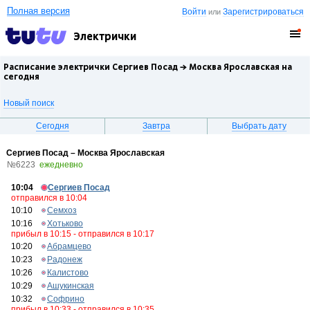
Полная версия
Войти
Зарегистрироваться
или
Электрички
Расписание электрички Сергиев Посад →
Москва Ярославская
на
сегодня
Новый поиск
Сегодня
Завтра
Выбрать дату
Сергиев Посад – Москва Ярославская
№6223
ежедневно
10:04
Сергиев Посад
отправился в 10:04
10:10
Семхоз
10:16
Хотьково
прибыл в 10:15 - отправился в 10:17
10:20
Абрамцево
10:23
Радонеж
10:26
Калистово
10:29
Ашукинская
10:32
Софрино
прибыл в 10:33 - отправился в 10:35