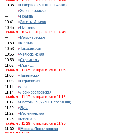
10:35
Нагорное (бывш. Пл. 43 км)
—
Зеленоградская
—
Правда
10:41
Заветы Ильича
10:45
Пушкино
прибыл в 10:47 - отправился в 10:49
—
Мамонтовская
10:50
Клязьма
10:53
Тарасовская
10:55
Челюскинская
10:58
Строитель
11:02
Мытищи
прибыл в 11:05 - отправился в 11:06
11:05
Тайнинская
11:08
Перловская
11:11
Лось
11:14
Лосиноостровская
прибыл в 11:17 - отправился в 11:18
11:17
Ростокино (бывш. Северянин)
11:20
Яуза
11:22
Маленковская
11:26
Москва-3
прибыл в 11:28 - отправился в 11:30
11:32
Москва Ярославская