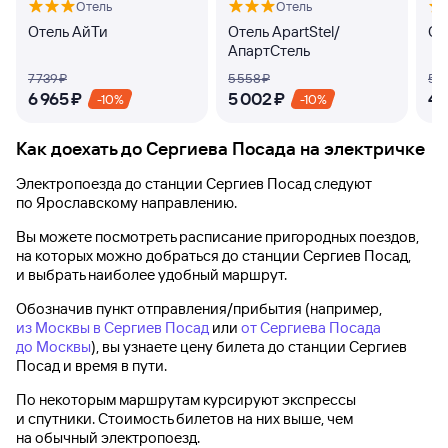
Отель
Отель
Отель АйТи
Отель ApartStel/
От
АпартСтель
7 ⁠739 ⁠₽
5 ⁠558 ⁠₽
5 ⁠1
6 ⁠965 ⁠₽
5 ⁠002 ⁠₽
4 ⁠
-10%
-10%
Как доехать до
Сергиева Посада
на электричке
Электропоезда до
станции Сергиев Посад
следуют
по Ярославскому направлению.
Вы можете посмотреть расписание пригородных поездов,
на которых можно добраться до
станции Сергиев Посад
,
и выбрать наиболее удобный маршрут.
Обозначив пункт отправления/прибытия (например,
из Москвы в Сергиев Посад
или
от Сергиева Посада
до Москвы
), вы узнаете цену билета до
станции Сергиев
Посад
и время в пути.
По некоторым маршрутам курсируют экспрессы
и спутники. Стоимость билетов на них выше, чем
на обычный электропоезд.