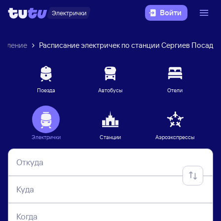
Войти
Электрички
авление
Расписание электричек по станции Сергиев Посад
Поезда
Автобусы
Отели
Электрички
Станции
Аэроэкспрессы
Откуда
Куда
Когда