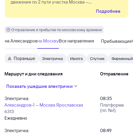
движения по 2 пути участка Москва —
Лосиноостровская. Поезда в область следуют по 3 и
Подробнее
4 пути, а на Москву — по 1 и 5 пути. Части поездов
отменены остановки по пл. Маленковская и Яуза,
отдельным поездам также отменены Москва-3,
Перловская, Тайнинская, Лось. Поезду 6326 Москва
Отправление и прибытие по московскому времени
(13:12) — Александров (15:27) отменена также
остановка в Ростокино. Изменения в расписании
на Александров
на Москву
Все направления
Прибывающие
учтены на Туту.ру.
Пораньше
Электричка
Иволга
Спутник
Фирменный
Маршрут и дни следования
Отправление
Показать ушедшие электрички
Электричка
08:35
Александров-1 — Москва Ярославская
Платформа
(пл. №1)
6313
Ежедневно
Электричка
08:49