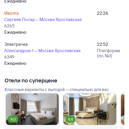
Ежедневно
Иволга
22:26
Сергиев Посад — Москва Ярославская
6265
Ежедневно
Электричка
22:52
Александров-1 — Москва Ярославская
Платформа
(пл. №1)
6349
Ежедневно
Отели по суперцене
Классные варианты с выгодой — специально для вас
9,0
9,4
7,