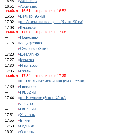
16:45
Заполицы
16:51
Авсюнино
прибыл в 16:51 - отправился в 16:53
16:56
Беливо (95 км)
17:02
пл. Локомотивное депо (бывш. 90 км)
17:08
Куровская
прибыл в 17:07 - отправился в 17:08
—
Подосинки
17:16
Анциферово
—
Смолёво (73 км)
17:23
Шевлягино
17:27
Кузяево
17:30
Игнатьево
17:35
Гжель
прибыл в 17:34 - отправился в 17:35
—
пл. Гжельские источники (бывш. 55 км)
17:39
Григорово
—
Пл. 52 км
17:44
пл. Игумново (бывш. 49 км)
—
Донино
—
Пл. 41 км
17:51
Хрипань
17:55
Вялки
17:58
Родники
18:01
Овражки