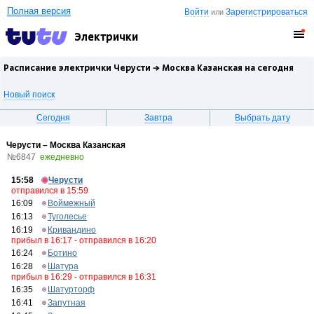
Полная версия
Войти
Зарегистрироваться
или
Электрички
Расписание электрички Черусти →
Москва Казанская
на сегодня
Новый поиск
Сегодня
Завтра
Выбрать дату
Черусти – Москва Казанская
№6847
ежедневно
15:58
Черусти
отправился в 15:59
16:09
Воймежный
16:13
Туголесье
16:19
Кривандино
прибыл в 16:17 - отправился в 16:20
16:24
Ботино
16:28
Шатура
прибыл в 16:29 - отправился в 16:31
16:35
Шатурторф
16:41
Запутная