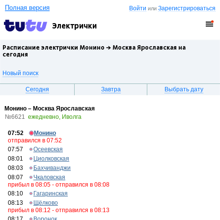
Полная версия
Войти
Зарегистрироваться
или
Электрички
Расписание электрички Монино →
Москва Ярославская
на
сегодня
Новый поиск
Сегодня
Завтра
Выбрать дату
Монино – Москва Ярославская
№6621
ежедневно, Иволга
07:52
Монино
отправился в 07:52
07:57
Осеевская
08:01
Циолковская
08:03
Бахчиванджи
08:07
Чкаловская
прибыл в 08:05 - отправился в 08:08
08:10
Гагаринская
08:13
Щёлково
прибыл в 08:12 - отправился в 08:13
08:17
Воронок