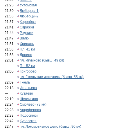
21:25
Ухтомская
21:30
Люберцы-1
21:33
Люберцы-2
21:37
Коренёво
21:41
Овражки
21:44
Родники
21:47
Вялки
21:51
Хрипань
21:53
Пл. 41 км
21:58
Донино
22:01
пл. Игумново (бывш. 49 км)
—
Пл. 52 км
22:05
Григорово
—
пл. Гжельские источники (бывш. 55 км)
22:09
Гжель
22:13
Игнатьево
—
Кузяево
22:19
Шевлягино
22:24
Смолёво (73 км)
22:28
Анциферово
22:33
Подосинки
22:42
Куровская
22:47
пл. Локомотивное депо (бывш. 90 км)