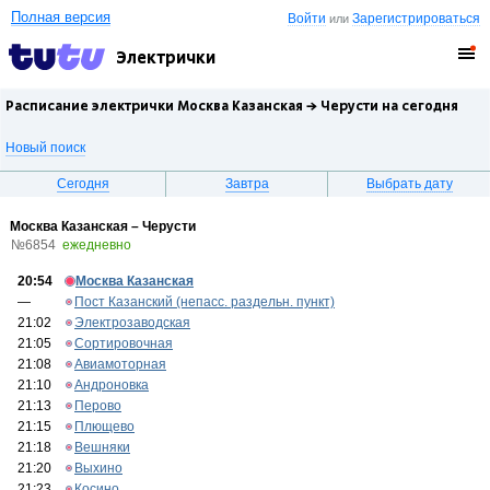
Полная версия
Войти
Зарегистрироваться
или
Электрички
Расписание электрички Москва Казанская →
Черусти
на сегодня
Новый поиск
Сегодня
Завтра
Выбрать дату
Москва Казанская – Черусти
№6854
ежедневно
20:54
Москва Казанская
—
Пост Казанский (непасс. раздельн. пункт)
21:02
Электрозаводская
21:05
Сортировочная
21:08
Авиамоторная
21:10
Андроновка
21:13
Перово
21:15
Плющево
21:18
Вешняки
21:20
Выхино
21:23
Косино