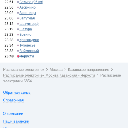
22:51
Беливо (95 км)
22:56
Авсюнино
23:02
Заполицы
23:06
Запутная
23:12
Шатурторф
23:19
Шатура
23:23
Ботино
23:28
Кривандино
23:34
Туголесье
23:38
Воймежный
23:48
Черусти
Расписание электричек
Москва
Казанское направление
Расписание электричек Москва Казанская - Черусти
Расписание
электрички 6854
Обратная связь
Справочная
О компании
Наши вакансии