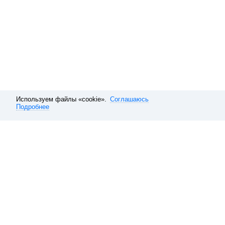
Используем файлы «cookie».
Соглашаюсь
Подробнее
Расписание электричек
Москва
Курское направление
Распи
Обратная связь
О компании
Справочная
Наши вакансии
10 способов покупать ави