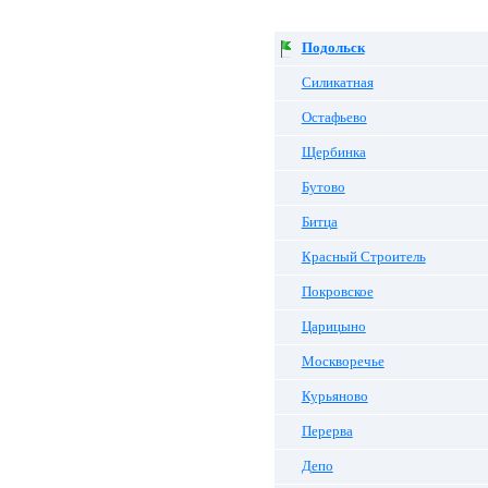
Подольск
Силикатная
Остафьево
Щербинка
Бутово
Битца
Красный Строитель
Покровское
Царицыно
Москворечье
Курьяново
Перерва
Депо