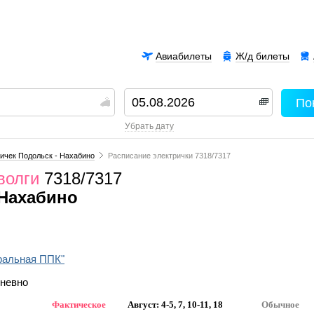
Авиабилеты
Ж/д билеты
По
00
убрать дату
ичек Подольск - Нахабино
Расписание электрички 7318/7317
волги
7318/7317
Нахабино
ральная ППК"
дневно
Фактическое
Август: 4-5, 7, 10-11, 18
Обычное