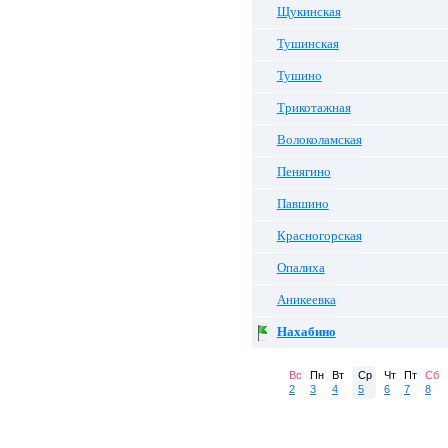
Щукинская
Тушинская
Тушино
Трикотажная
Волоколамская
Пенягино
Павшино
Красногорская
Опалиха
Аникеевка
Нахабино
Вс
Пн
Вт
Ср
Чт
Пт
Сб
2
3
4
5
6
7
8