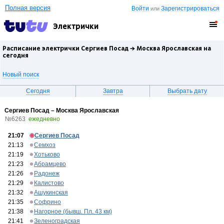
Полная версия
Войти
Зарегистрироваться
или
Электрички
Расписание электрички Сергиев Посад →
Москва Ярославская
на
сегодня
Новый поиск
Сегодня
Завтра
Выбрать дату
Сергиев Посад – Москва Ярославская
№6263
ежедневно
21:07
Сергиев Посад
21:13
Семхоз
21:19
Хотьково
21:23
Абрамцево
21:26
Радонеж
21:29
Калистово
21:32
Ашукинская
21:35
Софрино
21:38
Нагорное (бывш. Пл. 43 км)
21:41
Зеленоградская