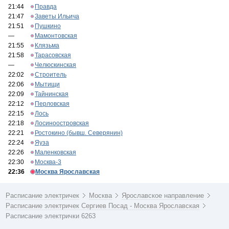
21:44
Правда
21:47
Заветы Ильича
21:51
Пушкино
—
Мамонтовская
21:55
Клязьма
21:58
Тарасовская
—
Челюскинская
22:02
Строитель
22:06
Мытищи
22:09
Тайнинская
22:12
Перловская
22:15
Лось
22:18
Лосиноостровская
22:21
Ростокино (бывш. Северянин)
22:24
Яуза
22:26
Маленковская
22:30
Москва-3
22:36
Москва Ярославская
Расписание электричек
Москва
Ярославское направление
Расписание электричек Сергиев Посад - Москва Ярославская
Расписание электрички 6263