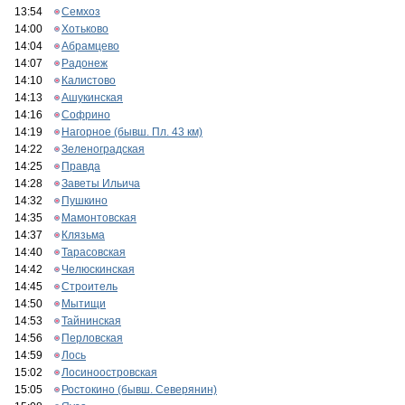
13:54
Семхоз
14:00
Хотьково
14:04
Абрамцево
14:07
Радонеж
14:10
Калистово
14:13
Ашукинская
14:16
Софрино
14:19
Нагорное (бывш. Пл. 43 км)
14:22
Зеленоградская
14:25
Правда
14:28
Заветы Ильича
14:32
Пушкино
14:35
Мамонтовская
14:37
Клязьма
14:40
Тарасовская
14:42
Челюскинская
14:45
Строитель
14:50
Мытищи
14:53
Тайнинская
14:56
Перловская
14:59
Лось
15:02
Лосиноостровская
15:05
Ростокино (бывш. Северянин)