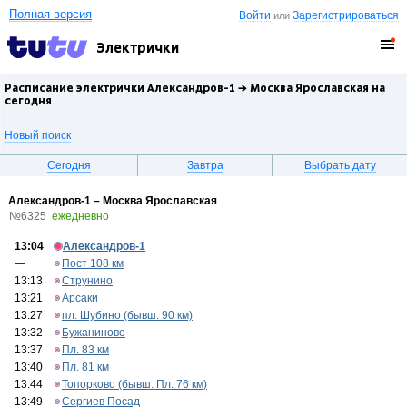
Полная версия
Войти
Зарегистрироваться
или
Электрички
Расписание электрички Александров-1 →
Москва Ярославская
на
сегодня
Новый поиск
Сегодня
Завтра
Выбрать дату
Александров-1 – Москва Ярославская
№6325
ежедневно
13:04
Александров-1
—
Пост 108 км
13:13
Струнино
13:21
Арсаки
13:27
пл. Шубино (бывш. 90 км)
13:32
Бужаниново
13:37
Пл. 83 км
13:40
Пл. 81 км
13:44
Топорково (бывш. Пл. 76 км)
13:49
Сергиев Посад