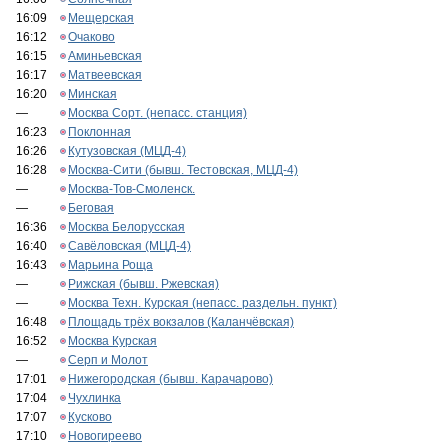
16:09
Мещерская
16:12
Очаково
16:15
Аминьевская
16:17
Матвеевская
16:20
Минская
—
Москва Сорт. (непасс. станция)
16:23
Поклонная
16:26
Кутузовская (МЦД-4)
16:28
Москва-Сити (бывш. Тестовская, МЦД-4)
—
Москва-Тов-Смоленск.
—
Беговая
16:36
Москва Белорусская
16:40
Савёловская (МЦД-4)
16:43
Марьина Роща
—
Рижская (бывш. Ржевская)
—
Москва Техн. Курская (непасс. раздельн. пункт)
16:48
Площадь трёх вокзалов (Каланчёвская)
16:52
Москва Курская
—
Серп и Молот
17:01
Нижегородская (бывш. Карачарово)
17:04
Чухлинка
17:07
Кусково
17:10
Новогиреево