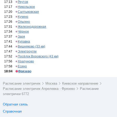
17:13
Реутов
17:17
Никольское
17:20
Салтыковская
17:23
Кучино
17:26
Ольгино
17:31
Железнодорожная
17:34
Чёрное
17:37
Заря
17:41
Купавна
17:44
Вишняково (33 км)
17:47
Электроугли
17:52
Посёлок Воровского (43 км)
17:56
Храпуново
17:58
Есино
18:04
Фрязево
Расписание электричек
Москва
Киевское направление
Расписание электричек Апрелевка - Фрязево
Расписание
электрички 6772
Обратная связь
Справочная