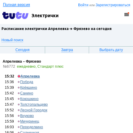
Полная версия
Войти
Зарегистрироваться
или
Электрички
Расписание электрички Апрелевка →
Фрязево
на сегодня
Новый поиск
Сегодня
Завтра
Выбрать дату
Апрелевка – Фрязево
№6772
ежедневно, Стандарт плюс
15:32
Апрелевка
15:36
Победа
15:39
Крёкшино
15:42
Санино
15:45
Кокошкино
15:47
Толстопальцево
15:52
Лесной Городок
15:56
Внуково
15:59
Мичуринец
16:03
Переделкино
16:06
Солнечная