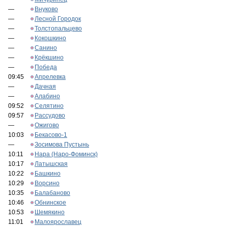
—
Внуково
—
Лесной Городок
—
Толстопальцево
—
Кокошкино
—
Санино
—
Крёкшино
—
Победа
09:45
Апрелевка
—
Дачная
—
Алабино
09:52
Селятино
09:57
Рассудово
—
Ожигово
10:03
Бекасово-1
—
Зосимова Пустынь
10:11
Нара (Наро-Фоминск)
10:17
Латышская
10:22
Башкино
10:29
Ворсино
10:35
Балабаново
10:46
Обнинское
10:53
Шемякино
11:01
Малоярославец