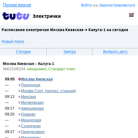
Полная версия
Войти
Зарегистрироваться
или
Электрички
Расписание электрички Москва Киевская →
Калуга-1
на сегодня
Новый поиск
Сегодня
Завтра
Выбрать дату
Москва Киевская – Калуга-1
№6153/6154
ежедневно, Стандарт плюс
09:05
Москва Киевская
—
Поклонная
—
Москва Сорт. (непасс. станция)
09:13
Минская
—
Матвеевская
09:17
Аминьевская
09:20
Очаково
—
Мещерская
—
Солнечная
09:27
Переделкино
—
Мичуринец