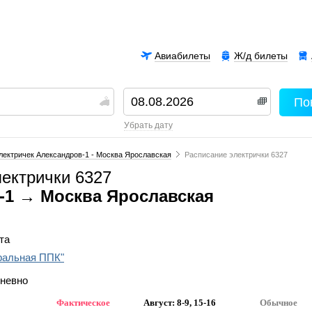
Авиабилеты
Ж/д билеты
По
00
убрать дату
лектричек Александров-1 - Москва Ярославская
Расписание электрички 6327
лектрички 6327
-1 → Москва Ярославская
та
ральная ППК"
дневно
Фактическое
Август: 8-9, 15-16
Обычное