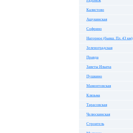
Радонеж
Калистово
Ашукинская
Софрино
Нагорное (бывш. Пл. 43 км)
Зеленоградская
Правда
Заветы Ильича
Пушкино
Мамонтовская
Клязьма
Тарасовская
Челюскинская
Строитель