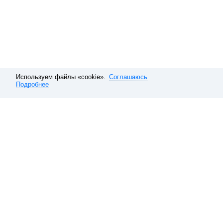
Используем файлы «cookie».
Соглашаюсь
Подробнее
Расписание электричек
Москва
Ярославское направление
Р
Обратная связь
О компании
Справочная
Наши вакансии
10 способов покупать ави