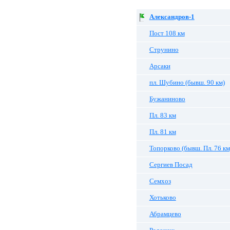
Александров-1
Пост 108 км
Струнино
Арсаки
пл. Шубино (бывш. 90 км)
Бужаниново
Пл. 83 км
Пл. 81 км
Топорково (бывш. Пл. 76 км
Сергиев Посад
Семхоз
Хотьково
Абрамцево