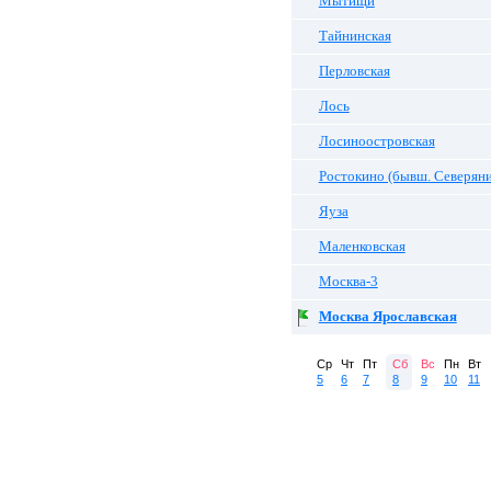
Мытищи
Тайнинская
Перловская
Лось
Лосиноостровская
Ростокино (бывш. Северян
Яуза
Маленковская
Москва-3
Москва Ярославская
Ср
Чт
Пт
Сб
Вс
Пн
Вт
5
6
7
8
9
10
11