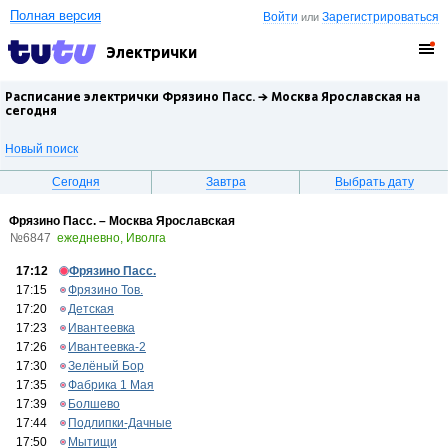
Полная версия
Войти
Зарегистрироваться
или
Электрички
Расписание электрички Фрязино Пасс. →
Москва Ярославская
на
сегодня
Новый поиск
Сегодня
Завтра
Выбрать дату
Фрязино Пасс. – Москва Ярославская
№6847
ежедневно, Иволга
17:12
Фрязино Пасс.
17:15
Фрязино Тов.
17:20
Детская
17:23
Ивантеевка
17:26
Ивантеевка-2
17:30
Зелёный Бор
17:35
Фабрика 1 Мая
17:39
Болшево
17:44
Подлипки-Дачные
17:50
Мытищи