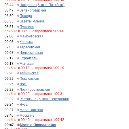
08:44
Нагорное (бывш. Пл. 43 км)
08:47
Зеленоградская
08:50
Правда
08:53
Заветы Ильича
08:57
Пушкино
прибыл в 08:58 - отправился в 09:00
09:00
Мамонтовская
09:03
Клязьма
09:05
Тарасовская
09:08
Челюскинская
09:12
Строитель
09:17
Мытищи
прибыл в 09:18 - отправился в 09:19
09:20
Тайнинская
09:22
Перловская
09:25
Лось
09:28
Лосиноостровская
прибыл в 09:29 - отправился в 09:31
09:32
Ростокино (бывш. Северянин)
09:34
Яуза
09:37
Маленковская
09:40
Москва-3
прибыл в 09:40 - отправился в 09:42
09:47
Москва Ярославская