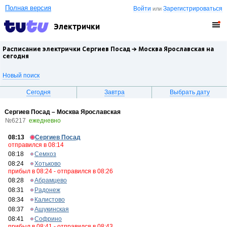
Полная версия
Войти
Зарегистрироваться
или
Электрички
Расписание электрички Сергиев Посад →
Москва Ярославская
на
сегодня
Новый поиск
Сегодня
Завтра
Выбрать дату
Сергиев Посад – Москва Ярославская
№6217
ежедневно
08:13
Сергиев Посад
отправился в 08:14
08:18
Семхоз
08:24
Хотьково
прибыл в 08:24 - отправился в 08:26
08:28
Абрамцево
08:31
Радонеж
08:34
Калистово
08:37
Ашукинская
08:41
Софрино
прибыл в 08:41 - отправился в 08:43