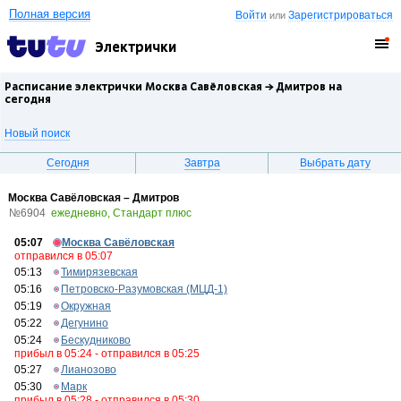
Полная версия
Войти
Зарегистрироваться
или
Электрички
Расписание электрички Москва Савёловская →
Дмитров
на
сегодня
Новый поиск
Сегодня
Завтра
Выбрать дату
Москва Савёловская – Дмитров
№6904
ежедневно, Стандарт плюс
05:07
Москва Савёловская
отправился в 05:07
05:13
Тимирязевская
05:16
Петровско-Разумовская (МЦД-1)
05:19
Окружная
05:22
Дегунино
05:24
Бескудниково
прибыл в 05:24 - отправился в 05:25
05:27
Лианозово
05:30
Марк
прибыл в 05:28 - отправился в 05:30