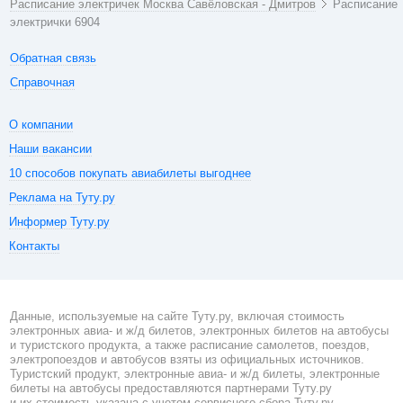
Расписание электричек Москва Савёловская - Дмитров
Расписание
электрички 6904
Обратная связь
Справочная
О компании
Наши вакансии
10 способов покупать авиабилеты выгоднее
Реклама на Туту.ру
Информер Туту.ру
Контакты
Данные, используемые на сайте Туту.ру, включая стоимость
электронных авиа- и ж/д билетов, электронных билетов на автобусы
и туристского продукта, а также расписание самолетов, поездов,
электропоездов и автобусов взяты из официальных источников.
Туристский продукт, электронные авиа- и ж/д билеты, электронные
билеты на автобусы предоставляются партнерами Туту.ру
и их стоимость указана с учетом сервисного сбора Туту.ру.