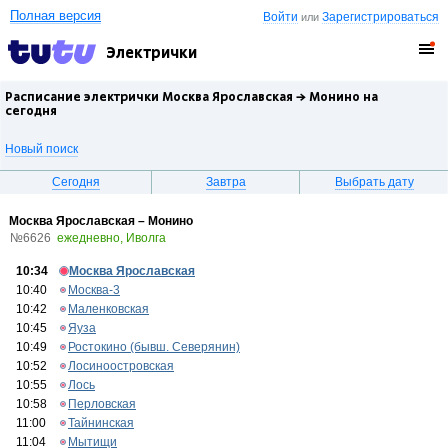
Полная версия
Войти
Зарегистрироваться
или
Электрички
Расписание электрички Москва Ярославская →
Монино
на
сегодня
Новый поиск
Сегодня
Завтра
Выбрать дату
Москва Ярославская – Монино
№6626
ежедневно, Иволга
10:34
Москва Ярославская
10:40
Москва-3
10:42
Маленковская
10:45
Яуза
10:49
Ростокино (бывш. Северянин)
10:52
Лосиноостровская
10:55
Лось
10:58
Перловская
11:00
Тайнинская
11:04
Мытищи