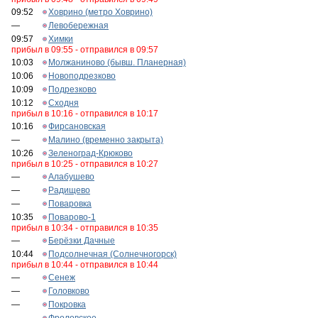
09:52
Ховрино (метро Ховрино)
—
Левобережная
09:57
Химки
прибыл в 09:55 - отправился в 09:57
10:03
Молжаниново (бывш. Планерная)
10:06
Новоподрезково
10:09
Подрезково
10:12
Сходня
прибыл в 10:16 - отправился в 10:17
10:16
Фирсановская
—
Малино (временно закрыта)
10:26
Зеленоград-Крюково
прибыл в 10:25 - отправился в 10:27
—
Алабушево
—
Радищево
—
Поваровка
10:35
Поварово-1
прибыл в 10:34 - отправился в 10:35
—
Берёзки Дачные
10:44
Подсолнечная (Солнечногорск)
прибыл в 10:44 - отправился в 10:44
—
Сенеж
—
Головково
—
Покровка