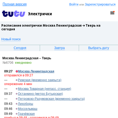
Полная версия
Войти
Зарегистрироваться
или
Электрички
Расписание электрички Москва Ленинградская →
Тверь
на
сегодня
Новый поиск
Сегодня
Завтра
Выбрать дату
Москва Ленинградская – Тверь
№6706
ежедневно
09:27
Москва Ленинградская
отправился в 09:27
—
Рижская (временно закрыта)
опережение 4 мин
—
Москва Товарная (непасс. станция)
09:37
Останкино (метро Бутырская)
—
Петровско-Разумовская (временно закрыта)
09:43
Лихоборы
09:46
Моссельмаш
09:49
Грачёвская
прибыл в 09:48 - отправился в 09:49