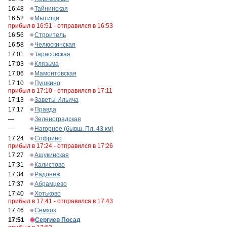
16:48
Тайнинская
16:52
Мытищи
прибыл в 16:51 - отправился в 16:53
16:56
Строитель
16:58
Челюскинская
17:01
Тарасовская
17:03
Клязьма
17:06
Мамонтовская
17:10
Пушкино
прибыл в 17:10 - отправился в 17:11
17:13
Заветы Ильича
17:17
Правда
—
Зеленоградская
—
Нагорное (бывш. Пл. 43 км)
17:24
Софрино
прибыл в 17:24 - отправился в 17:26
17:27
Ашукинская
17:31
Калистово
17:34
Радонеж
17:37
Абрамцево
17:40
Хотьково
прибыл в 17:41 - отправился в 17:43
17:46
Семхоз
17:51
Сергиев Посад