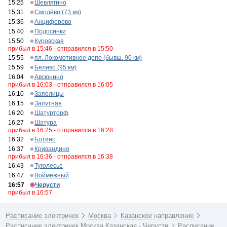
15:25
Шевлягино
15:31
Смолёво (73 км)
15:36
Анциферово
15:40
Подосинки
15:50
Куровская
прибыл в 15:46 - отправился в 15:50
15:55
пл. Локомотивное депо (бывш. 90 км)
15:59
Беливо (95 км)
16:04
Авсюнино
прибыл в 16:03 - отправился в 16:05
16:10
Заполицы
16:15
Запутная
16:20
Шатурторф
16:27
Шатура
прибыл в 16:25 - отправился в 16:28
16:32
Ботино
16:37
Кривандино
прибыл в 16:36 - отправился в 16:38
16:43
Туголесье
16:47
Воймежный
16:57
Черусти
прибыл в 16:57
Расписание электричек
Москва
Казанское направление
Расписание электричек Москва Казанская - Черусти
Расписание