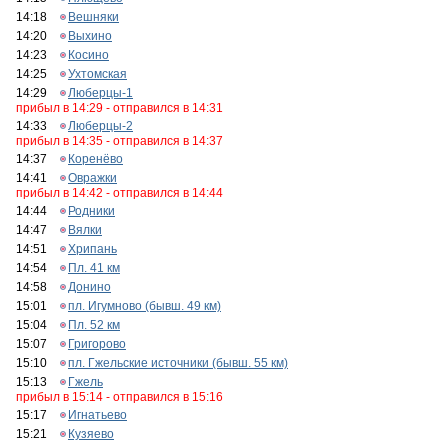
14:18
Вешняки
14:20
Выхино
14:23
Косино
14:25
Ухтомская
14:29
Люберцы-1
прибыл в 14:29 - отправился в 14:31
14:33
Люберцы-2
прибыл в 14:35 - отправился в 14:37
14:37
Коренёво
14:41
Овражки
прибыл в 14:42 - отправился в 14:44
14:44
Родники
14:47
Вялки
14:51
Хрипань
14:54
Пл. 41 км
14:58
Донино
15:01
пл. Игумново (бывш. 49 км)
15:04
Пл. 52 км
15:07
Григорово
15:10
пл. Гжельские источники (бывш. 55 км)
15:13
Гжель
прибыл в 15:14 - отправился в 15:16
15:17
Игнатьево
15:21
Кузяево