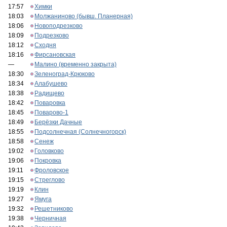
17:57
Химки
18:03
Молжаниново (бывш. Планерная)
18:06
Новоподрезково
18:09
Подрезково
18:12
Сходня
18:16
Фирсановская
—
Малино (временно закрыта)
18:30
Зеленоград-Крюково
18:34
Алабушево
18:38
Радищево
18:42
Поваровка
18:45
Поварово-1
18:49
Берёзки Дачные
18:55
Подсолнечная (Солнечногорск)
18:58
Сенеж
19:02
Головково
19:06
Покровка
19:11
Фроловское
19:15
Стреглово
19:19
Клин
19:27
Ямуга
19:32
Решетниково
19:38
Черничная