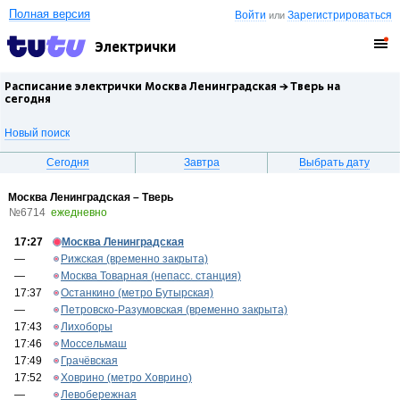
Полная версия
Войти
Зарегистрироваться
или
Электрички
Расписание электрички Москва Ленинградская →
Тверь
на
сегодня
Новый поиск
Сегодня
Завтра
Выбрать дату
Москва Ленинградская – Тверь
№6714
ежедневно
17:27
Москва Ленинградская
—
Рижская (временно закрыта)
—
Москва Товарная (непасс. станция)
17:37
Останкино (метро Бутырская)
—
Петровско-Разумовская (временно закрыта)
17:43
Лихоборы
17:46
Моссельмаш
17:49
Грачёвская
17:52
Ховрино (метро Ховрино)
—
Левобережная