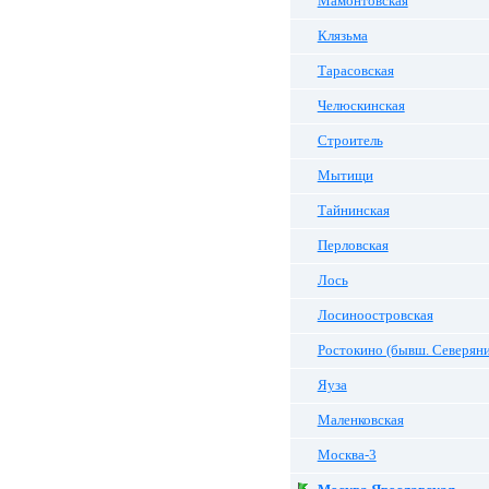
Мамонтовская
Клязьма
Тарасовская
Челюскинская
Строитель
Мытищи
Тайнинская
Перловская
Лось
Лосиноостровская
Ростокино (бывш. Северян
Яуза
Маленковская
Москва-3