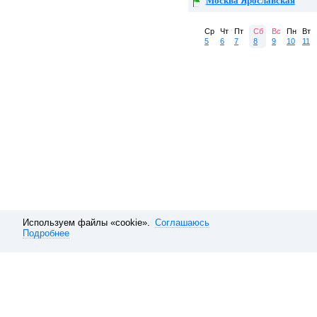
Москва Ярославская
Ср
Чт
Пт
Сб
Вс
Пн
Вт
5
6
7
8
9
10
11
Используем файлы «cookie».
Соглашаюсь
Подробнее