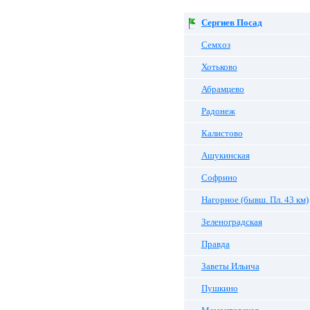
Сергиев Посад
Семхоз
Хотьково
Абрамцево
Радонеж
Калистово
Ашукинская
Софрино
Нагорное (бывш. Пл. 43 км)
Зеленоградская
Правда
Заветы Ильича
Пушкино