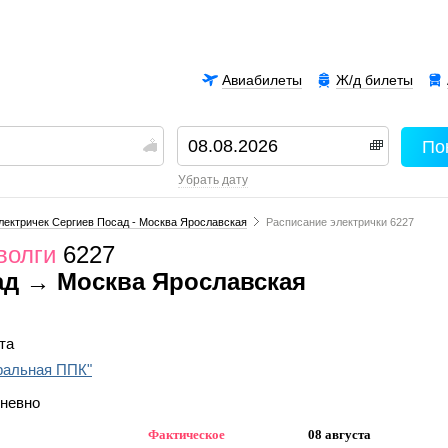
Авиабилеты
Ж/д билеты
По
00
убрать дату
лектричек Сергиев Посад - Москва Ярославская
Расписание электрички 6227
волги
6227
ад → Москва Ярославская
та
ральная ППК"
дневно
Фактическое
08 августа