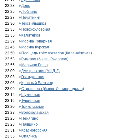
22:23
Депо
22:25
Люблино
22:27
Печатники
22:30
Текстильщики
22:33
Новохохловская
22:35
Калитники
22:39
Москва Товарная
22:45
Москва Курская
22:50
Площадь трёх вокзалов (Каланчёвская)
22:53
Рижская (бывш. Ржевская)
22:55
Марьина Роща
23:00
Дмитровская (МЦД-2)
23:03
Гражданская
23:06
Красный Балтиец
23:09
Стрешнево (бывш. Ленинградская)
23:12
Щукинская
23:16
Тушинская
23:20
Трикотажная
23:23
Волоколамская
23:25
Пенягино
23:28
Павшино
23:31
Красногорская
23:35
Опалиха