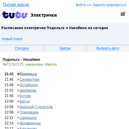
Полная версия
Войти
Зарегистрироваться
или
Электрички
Расписание электрички Подольск →
Нахабино
на сегодня
Новый поиск
Сегодня
Завтра
Выбрать дату
Подольск – Нахабино
№7276/7275
ежедневно, Иволга
21:41
Подольск
21:46
Силикатная
21:49
Остафьево
21:52
Щербинка
21:56
Бутово
22:00
Битца
22:04
Красный Строитель
22:06
Покровское
22:11
Царицыно
22:15
Москворечье
22:17
Курьяново