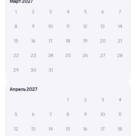
Март 2027
Новосибирск-Главный
Кунгур
1
2
3
4
5
6
7
Новосибирск
в Москву Ярославскую
из Абакана
8
9
10
11
12
13
14
Дни следования
ближайшие: 6, 8, 10 августа
Маршрут
15
16
17
18
19
20
21
Плацкарт
Купе
от
5 ⁠007 ⁠₽
от
5 ⁠483 ⁠₽
22
23
24
25
26
27
28
Выберите дату
29
30
31
Найдём билет на поезд за вас
Даже если сейчас нет мест
Апрель 2027
1
2
3
4
Искать билеты
5
6
7
8
9
10
11
Отели в Кунгуре
Все
12
13
14
15
16
17
18
Путешественникам нравятся эти варианты