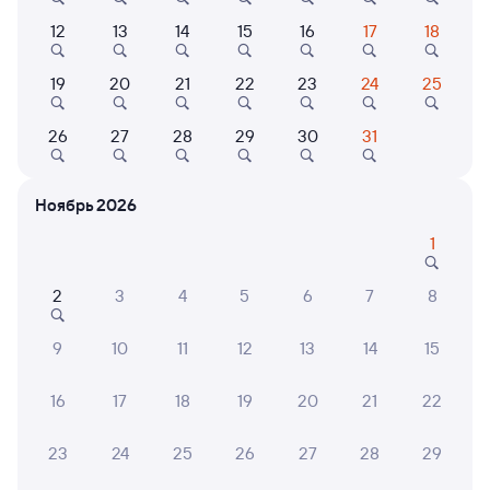
Плацкарт
Купе
12
13
14
15
16
17
18
от
5 ⁠014 ⁠₽
от
8 ⁠582 ⁠₽
Выберите дату
19
20
21
22
23
24
25
Фирменный
26
27
28
29
30
31
069Ь
Проходящий
9,2
1 д 3 ч в пути
Ноябрь 2026
02:41
03:41
1
Новосибирск-Главный
Кунгур
Новосибирск
в Москву Ярославскую
2
3
4
5
6
7
8
из Читы-2
Дни следования
ближайшие: 5, 6, 7 августа
Маршрут
9
10
11
12
13
14
15
Плацкарт
Купе
16
17
18
19
20
21
22
от
5 ⁠014 ⁠₽
от
7 ⁠370 ⁠₽
Выберите дату
23
24
25
26
27
28
29