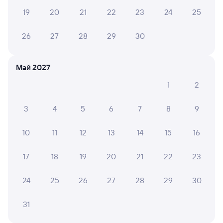
19
20
21
22
23
24
25
26
27
28
29
30
8,1
Турбаза
Отель
Кварт
Май 2027
Парк отдыха
Отель гостиница
Апарт
1
2
«Белогорье»
Ирень
Своб
6 ⁠900 ⁠₽
1 ⁠689 ⁠₽
3 ⁠577
3
4
5
6
7
8
9
10
11
12
13
14
15
16
Отзывы пассажиров Туту о поездах
по этому направлению
17
18
19
20
21
22
23
Мы отображаем актуальные отзывы и не удаляем
отрицательные мнения
24
25
26
27
28
29
30
31
ТАТЬЯНА С.
10
01 августа 2026 • Поезд 013Н «Новокузнецк»