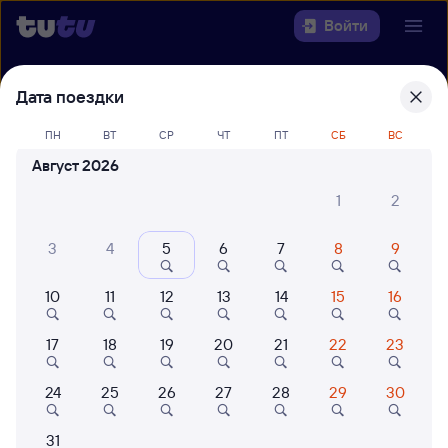
Войти
Выберите день, чтобы найти
ж/д
Дата поездки
билеты Новосибирск-Главный —
ПН
ВТ
СР
ЧТ
ПТ
СБ
ВС
Кунгур
Август 2026
22 года работаем для вас
42 млн путешествуют с на
1
2
Откуда
3
4
5
6
7
8
9
Куда
10
11
12
13
14
15
16
Когда
17
18
19
20
21
22
23
Кто едет
24
25
26
27
28
29
30
Найти поезда
31