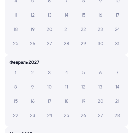
4
5
6
7
8
9
10
Самый быстрый
Фирменный
11
12
13
14
15
16
17
001Э
Россия
Проходящий
8,4
1 д 1 ч 6 м в пути
10:29
09:35
18
19
20
21
22
23
24
Новосибирск-Главный
Кунгур
25
26
27
28
29
30
31
Новосибирск
в Москву Ярославскую
из Владивостока (ж/д вокзал)
Февраль 2027
Дни следования
ближайшие: 5, 6, 7 августа
Маршрут
1
2
3
4
5
6
7
Плацкарт
Купе
от
5 ⁠014 ⁠₽
от
6 ⁠291 ⁠₽
8
9
10
11
12
13
14
Выберите дату
15
16
17
18
19
20
21
067Ы
Проходящий
7,5
22
23
24
25
26
27
28
1 д 3 ч в пути
17:23
18:23