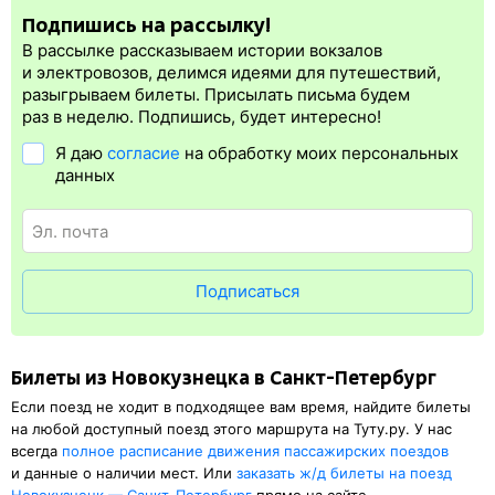
поезда штрафы РЖД существенно увеличиваются.
на вокзале.
сразу, в момент оплаты. Для посадки на поезд нужна
Подпишись на рассылку!
электронная регистрация.
В рассылке рассказываем истории вокзалов
Электронная регистрация
производится
сразу
после оплаты
и электровозов, делимся идеями для путешествий,
билета.
Электронная регистрация
— это опция, которая
разыгрываем билеты. Присылать письма будем
упрощает жизнь пассажиру. Её плюс в том, что не требуется
раз в неделю. Подпишись, будет интересно!
быть на вокзале и приобретать ж/д билет на бланке.
Я даю
согласие
на обработку моих персональных
Электронная регистрация
доступна почти для всех заказов,
данных
исключение составляют поезда
железных дорог СНГ. Для
посадки в поезд будет нужен оригинал паспорта, указанный
в электронном ж/д билете. А в случае отсутствия электронной
регистрации еще и распечатка посадочного купона.
Подписаться
Билеты из Новокузнецка в Санкт-Петербург
Если поезд не ходит в подходящее вам время, найдите билеты
на любой доступный поезд этого маршрута на Туту.ру. У нас
всегда
полное расписание движения пассажирских поездов
и данные о наличии мест. Или
заказать
ж/д
билеты на поезд