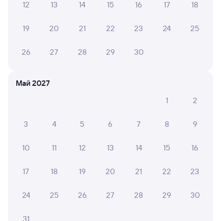
от
1 ⁠956 ⁠₽
от
2 ⁠394 ⁠₽
12
13
14
15
16
17
18
Выберите дату
19
20
21
22
23
24
25
26
27
28
29
30
137Н
Проходящий
7,2
7 ч 21 м в пути
07:36
14:57
Май 2027
Инская
Чаны
1
2
Новосибирск
в Нижневартовск-1
из Новокузнецка (ж/д вокзал)
3
4
5
6
7
8
9
Дни следования
ближайшие: 10, 14, 18 августа
Маршрут
10
11
12
13
14
15
16
Плацкарт
Купе
от
2 ⁠480 ⁠₽
от
2 ⁠925 ⁠₽
17
18
19
20
21
22
23
Выберите дату
24
25
26
27
28
29
30
31