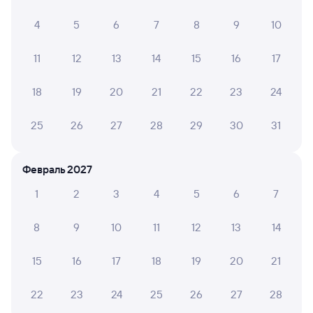
205И
Проходящий
7,9
4
5
6
7
8
9
10
5 ч 44 м в пути
04:02
09:46
11
12
13
14
15
16
17
Новосибирск-Главный
Чаны
Новосибирск
в Анапу
из Иркутска Пасс.
18
19
20
21
22
23
24
Дни следования
ближайшие: 10, 13, 17 августа
Маршрут
25
26
27
28
29
30
31
Плацкарт
Купе
от
1 ⁠956 ⁠₽
от
2 ⁠296 ⁠₽
Февраль 2027
Выберите дату
1
2
3
4
5
6
7
8
9
10
11
12
13
14
081И
Проходящий
7,8
6 ч 1 м в пути
15
16
17
18
19
20
21
06:18
12:19
22
23
24
25
26
27
28
Новосибирск-Главный
Чаны
Новосибирск
в Москву Казанскую