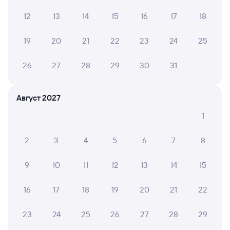
из Тынды
12
13
14
15
16
17
18
Дни следования
ближайшие: 7, 9, 11 августа
Маршрут
19
20
21
22
23
24
25
Плацкарт
Купе
от
1 ⁠956 ⁠₽
от
2 ⁠394 ⁠₽
26
27
28
29
30
31
Выберите дату
Август 2027
Фирменный
1
001Э
Россия
Проходящий
8,4
5 ч 15 м в пути
10:29
15:44
2
3
4
5
6
7
8
Новосибирск-Главный
Чаны
9
10
11
12
13
14
15
Новосибирск
в Москву Ярославскую
из Владивостока (ж/д вокзал)
16
17
18
19
20
21
22
Дни следования
ближайшие: 7, 8, 9 августа
Маршрут
23
24
25
26
27
28
29
Плацкарт
Купе