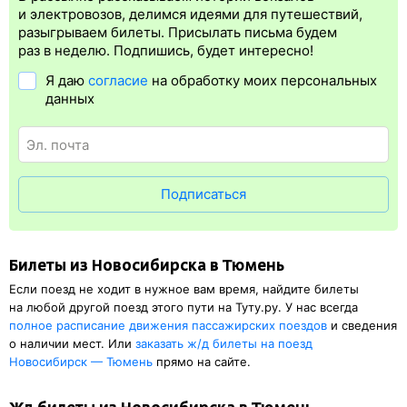
Электронная регистрация
производится
сразу
после оплаты
и электровозов, делимся идеями для путешествий,
билета.
Электронная регистрация
— это опция, которая
разыгрываем билеты. Присылать письма будем
упрощает жизнь пассажиру. Её преимущество в том, что
раз в неделю. Подпишись, будет интересно!
не требуется ехать на вокзал и приобретать ж/д билет на
Я даю
согласие
на обработку моих персональных
бланке.
Электронная регистрация
доступна почти для всех
данных
заказов,
исключение составляют поезда
железных дорог СНГ.
Для посадки в поезд будет нужен оригинал удостоверения
личности, указанный в электронном ж/д билете. А в случае
отсутствия электронной регистрации еще и распечатка
посадочного купона.
Подписаться
Билеты из Новосибирска в Тюмень
Если поезд не ходит в нужное вам время, найдите билеты
на любой другой поезд этого пути на Туту.ру. У нас всегда
полное расписание движения пассажирских поездов
и сведения
о наличии мест. Или
заказать
ж/д
билеты на поезд
Новосибирск — Тюмень
прямо на сайте.