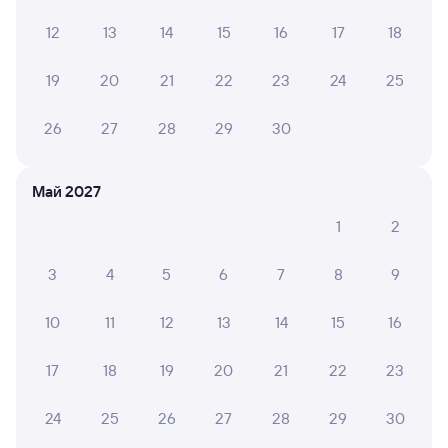
12
13
14
15
16
17
18
116Э
Проходящий
8,4
21 ч 4 м в пути
19
20
21
22
23
24
25
13:12
10:16
Хоста
Миллерово
26
27
28
29
30
из Адлера
в Томск-2
Дни следования
ближайшие: 6, 8, 10 августа
Маршрут
Май 2027
1
2
Плацкарт
Купе
СВ
от
3 ⁠703 ⁠₽
от
5 ⁠067 ⁠₽
от
16 ⁠165 ⁠₽
3
4
5
6
7
8
9
Выберите дату
10
11
12
13
14
15
16
216С
Проходящий
7,6
17
18
19
20
21
22
23
21 ч 4 м в пути
13:12
10:16
24
25
26
27
28
29
30
Хоста
Миллерово