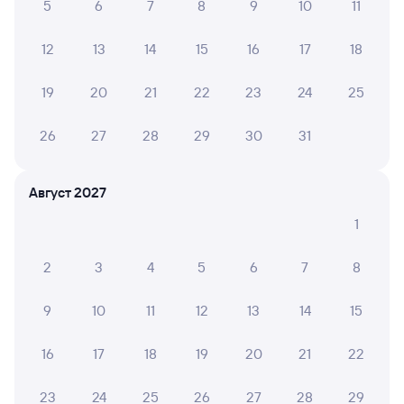
5
6
7
8
9
10
11
Выберите дату
12
13
14
15
16
17
18
Фирменный
038С
Проходящий
8,6
19
20
21
22
23
24
25
17 ч 33 м в пути
15:29
09:02
26
27
28
29
30
31
Хоста
Миллерово
из Сириуса (Олимпийского
в Нижний Новгород Моск.
Август 2027
Парка)
1
Дни следования
ближайшие: 6, 7, 8 августа
Маршрут
2
3
4
5
6
7
8
Плацкарт
Купе
СВ
от
5 ⁠028 ⁠₽
от
6 ⁠521 ⁠₽
от
19 ⁠705 ⁠₽
9
10
11
12
13
14
15
Выберите дату
16
17
18
19
20
21
22
310Й
Проходящий
23
24
25
26
27
28
29