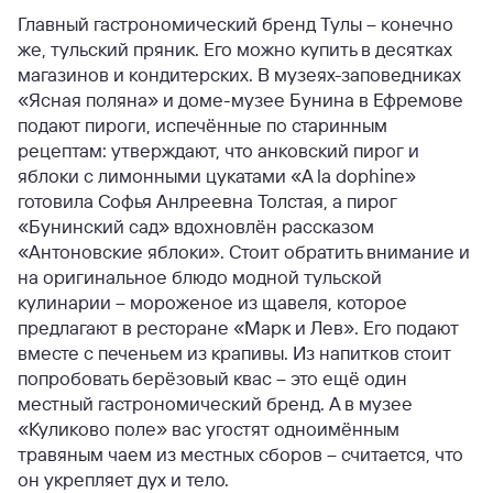
Главный гастрономический бренд Тулы – конечно
же, тульский пряник. Его можно купить в десятках
магазинов и кондитерских. В музеях-заповедниках
«Ясная поляна» и доме-музее Бунина в Ефремове
подают пироги, испечённые по старинным
рецептам: утверждают, что анковский пирог и
яблоки с лимонными цукатами «A la dophine»
готовила Софья Анлреевна Толстая, а пирог
«Бунинский сад» вдохновлён рассказом
«Антоновские яблоки». Стоит обратить внимание и
на оригинальное блюдо модной тульской
кулинарии – мороженое из щавеля, которое
предлагают в ресторане «Марк и Лев». Его подают
вместе с печеньем из крапивы. Из напитков стоит
попробовать берёзовый квас – это ещё один
местный гастрономический бренд. А в музее
«Куликово поле» вас угостят одноимённым
травяным чаем из местных сборов – считается, что
он укрепляет дух и тело.