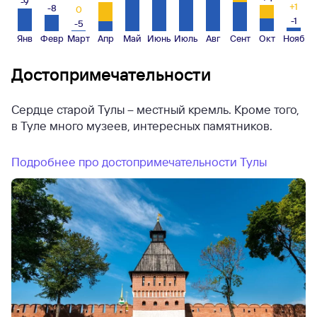
-9
+1
-8
0
-1
-5
Янв
Февр
Март
Апр
Май
Июнь
Июль
Авг
Сент
Окт
Нояб
Достопримечательности
Сердце старой Тулы – местный кремль. Кроме того,
в Туле много музеев, интересных памятников.
Подробнее про достопримечательности Тулы