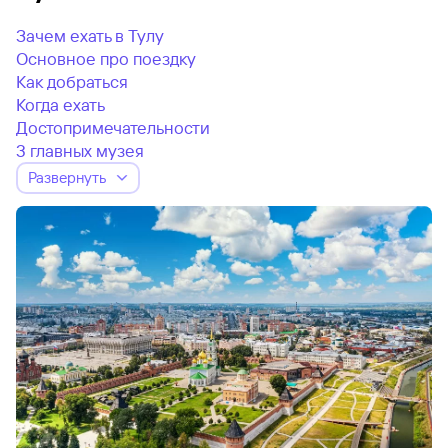
Зачем ехать в Тулу
Основное про поездку
Как добраться
Когда ехать
Достопримечательности
3 главных музея
Развернуть