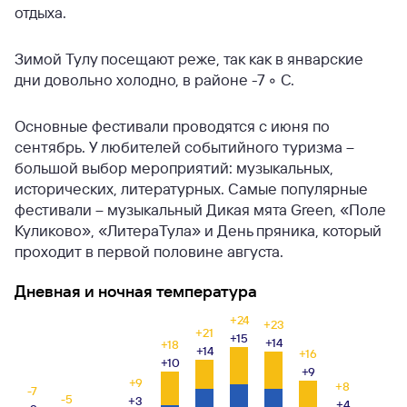
отдыха.
Зимой Тулу посещают реже, так как в январские
дни довольно холодно, в районе -7 ◦ C.
Основные фестивали проводятся с июня по
сентябрь. У любителей событийного туризма –
большой выбор мероприятий: музыкальных,
исторических, литературных. Самые популярные
фестивали – музыкальный Дикая мята Green, «Поле
Куликово», «ЛитераТула» и День пряника, который
проходит в первой половине августа.
Дневная и ночная температура
+24
+23
+21
+15
+14
+18
+14
+16
+10
+9
+9
+8
-7
-5
+3
+4