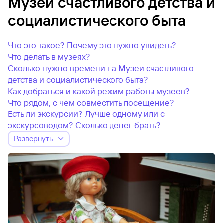
Музеи счастливого детства и
социалистического быта
Что это такое? Почему это нужно увидеть?
Что делать в музеях?
Сколько нужно времени на Музеи счастливого
детства и социалистического быта?
Как добраться и какой режим работы музеев?
Что рядом, с чем совместить посещение?
Есть ли экскурсии? Лучше одному или с
экскурсоводом? Сколько денег брать?
Развернуть