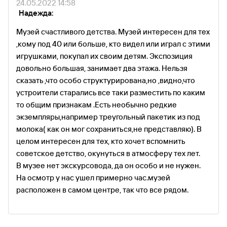
24.05.2022 14:58
Надежда:
Музей счастливого детства. Музей интересен для тех
,кому под 40 или больше, кто видел или играл с этими
игрушками, покупал их своим детям. Экспозиция
довольно большая, занимает два этажа. Нельзя
сказать ,что особо структурирована,но ,видно,что
устроители старались все таки разместить по каким
то общим признакам .Есть необычно редкие
экземпляры,например треугольный пакетик из под
молока( как он мог сохраниться,не представляю). В
целом интересен для тех, кто хочет вспомнить
советское детство, окунуться в атмосферу тех лет.
В музее нет экскурсовода, да он особо и не нужен.
На осмотр у нас ушел примерно час.музей
расположен в самом центре, так что все рядом.