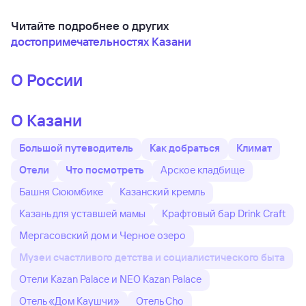
Читайте подробнее о других
достопримечательностях Казани
О России
О Казани
Большой путеводитель
Как добраться
Климат
Отели
Что посмотреть
Арское кладбище
Башня Сююмбике
Казанский кремль
Казань для уставшей мамы
Крафтовый бар Drink Craft
Мергасовский дом и Черное озеро
Музеи счастливого детства и социалистического быта
Отели Kazan Palace и NEO Kazan Palace
Отель «Дом Каушчи»
Отель Cho