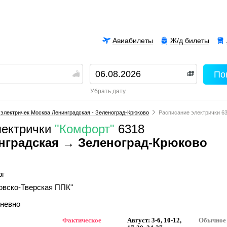
Авиабилеты
Ж/д билеты
По
00
убрать дату
электричек Москва Ленинградская - Зеленоград-Крюково
Расписание электрички 6
лектрички
"Комфорт"
6318
нградская → Зеленоград-Крюково
рг
овско-Тверская ППК"
дневно
Фактическое
Август: 3-6, 10-12,
Обычное