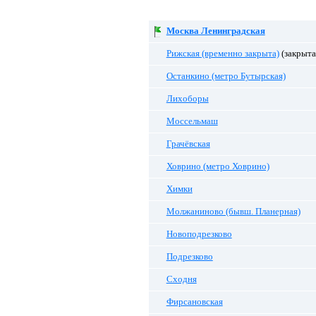
Москва Ленинградская
Рижская (временно закрыта)
(закрыта 
Останкино (метро Бутырская)
Лихоборы
Моссельмаш
Грачёвская
Ховрино (метро Ховрино)
Химки
Молжаниново (бывш. Планерная)
Новоподрезково
Подрезково
Сходня
Фирсановская