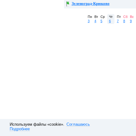
Зеленоград-Крюково
Пн
Вт
Ср
Чт
Пт
Сб
Вс
3
4
5
6
7
8
9
Используем файлы «cookie».
Соглашаюсь
Подробнее