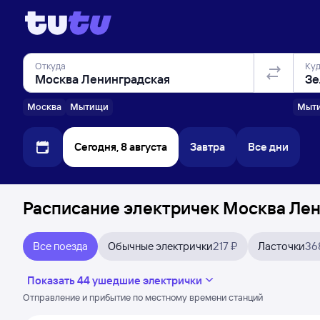
Откуда
Ку
Москва
Мытищи
Мыт
Сегодня, 8 августа
Завтра
Все дни
Расписание электричек Москва Лен
Все поезда
Обычные электрички
217 ₽
Ласточки
36
Показать 44 ушедшие электрички
Отправление и прибытие по местному времени станций