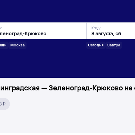
да
Когда
ищи
Москва
Сегодня
Завтра
инградская — Зеленоград-Крюково на 
8 ₽