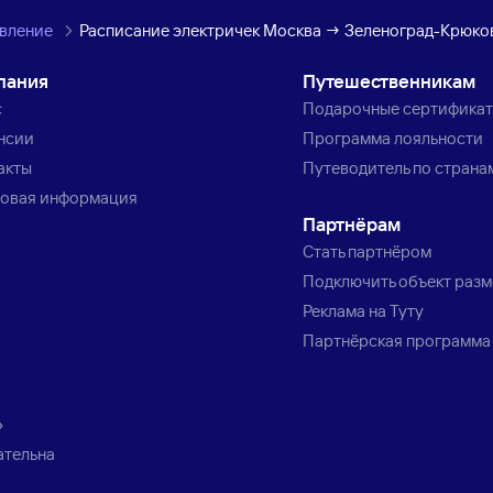
авление
Расписание электричек Москва → Зеленоград-Крюко
пания
Путешественникам
с
Подарочные сертифика
нсии
Программа лояльности
акты
Путеводитель по страна
овая информация
Партнёрам
Стать партнёром
Подключить объект раз
Реклама на Туту
Партнёрская программа
»
ательна