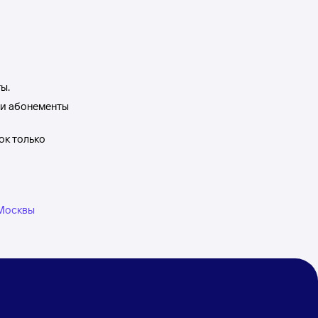
ы.
ти абонементы
ок только
 Москвы