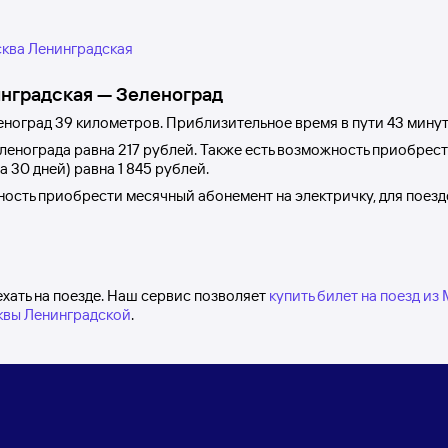
ква Ленинградская
нградская
—
Зеленоград
еноград
39 километров. Приблизительное время в пути 43
минут
ленограда
равна
217 рублей
. Также есть возможность приобрес
на 30 дней) равна
1
845 рублей
.
жность приобрести месячный абонемент на электричку, для поезд
хать на поезде. Наш сервис позволяет
купить билет на поезд из
квы Ленинградской
.