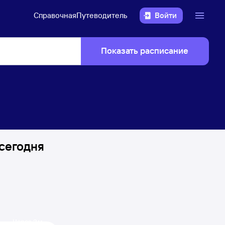
Справочная
Путеводитель
Войти
Показать расписание
сегодня
Через 3 м