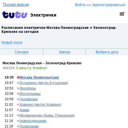
Полная версия
Войти
Зарегистрироваться
или
Электрички
Расписание электрички Москва Ленинградская →
Зеленоград-
Крюково
на сегодня
Новый поиск
Сегодня
Завтра
Выбрать дату
Москва Ленинградская – Зеленоград-Крюково
№6324
6 августа, Комфорт
10:35
Москва Ленинградская
10:47
Останкино (метро Бутырская)
10:53
Лихоборы
10:56
Моссельмаш
10:59
Грачёвская
11:02
Ховрино (метро Ховрино)
11:07
Химки
11:13
Молжаниново (бывш. Планерная)
11:16
Новоподрезково
11:19
Подрезково