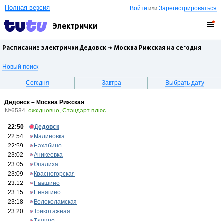
Полная версия
Войти
Зарегистрироваться
или
Электрички
Расписание электрички Дедовск →
Москва Рижская
на сегодня
Новый поиск
Сегодня
Завтра
Выбрать дату
Дедовск – Москва Рижская
№6534
ежедневно, Стандарт плюс
22:50
Дедовск
22:54
Малиновка
22:59
Нахабино
23:02
Аникеевка
23:05
Опалиха
23:09
Красногорская
23:12
Павшино
23:15
Пенягино
23:18
Волоколамская
23:20
Трикотажная
—
Тушино