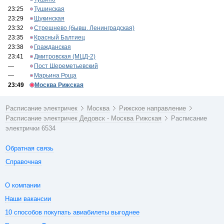
23:25
Тушинская
23:29
Щукинская
23:32
Стрешнево (бывш. Ленинградская)
23:35
Красный Балтиец
23:38
Гражданская
23:41
Дмитровская (МЦД-2)
—
Пост Шереметьевский
—
Марьина Роща
23:49
Москва Рижская
Расписание электричек
Москва
Рижское направление
Расписание электричек Дедовск - Москва Рижская
Расписание
электрички 6534
Обратная связь
Справочная
О компании
Наши вакансии
10 способов покупать авиабилеты выгоднее