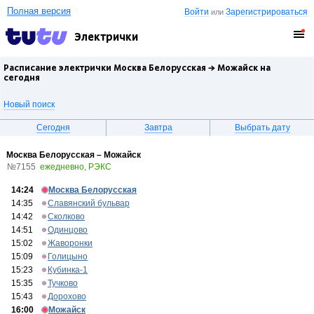
Полная версия
Войти
Зарегистрироваться
или
Электрички
Расписание электрички Москва Белорусская →
Можайск
на
сегодня
Новый поиск
Сегодня
Завтра
Выбрать дату
Москва Белорусская – Можайск
№7155
ежедневно, РЭКС
14:24
Москва Белорусская
14:35
Славянский бульвар
14:42
Сколково
14:51
Одинцово
15:02
Жаворонки
15:09
Голицыно
15:23
Кубинка-1
15:35
Тучково
15:43
Дорохово
16:00
Можайск