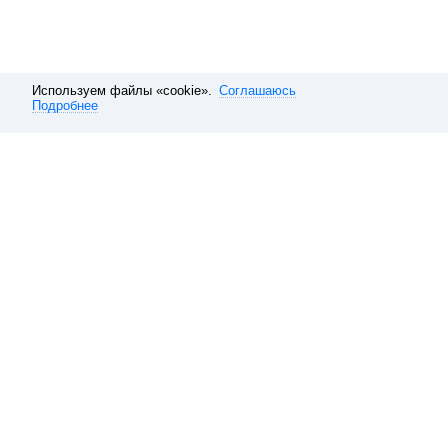
Используем файлы «cookie».
Соглашаюсь
Подробнее
Расписание электричек
Москва
Казанское направление
Рас
Обратная связь
О компании
Справочная
Наши вакансии
10 способов покупать ави
Данные, используемые на сайте 
и туристского продукта, а такж
Туристский продукт, электронн
и их стоимость указана с учет
Политика ООО «НТТ» в отноше