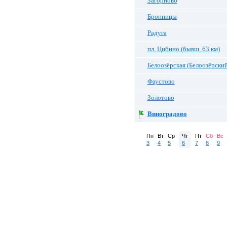
Загорново
Бронницы
Радуга
пл. Цибино (бывш. 63 км)
Белоозёрская (Белоозёрский
Фаустово
Золотово
Виноградово
Пн
Вт
Ср
Чт
Пт
Сб
Вс
3
4
5
6
7
8
9