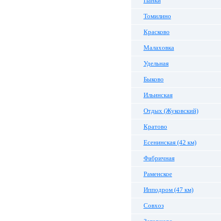
Панки
Томилино
Красково
Малаховка
Удельная
Быково
Ильинская
Отдых (Жуковский)
Кратово
Есенинская (42 км)
Фабричная
Раменское
Ипподром (47 км)
Совхоз