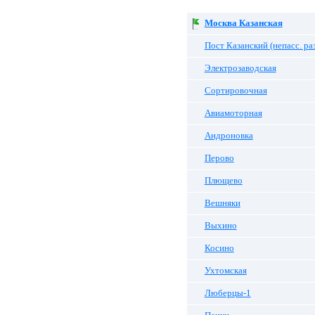
Москва Казанская
Пост Казанский (непасс. ра
Электрозаводская
Сортировочная
Авиамоторная
Андроновка
Перово
Плющево
Вешняки
Выхино
Косино
Ухтомская
Люберцы-1