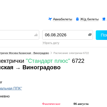
Авиабилеты
Ж/д билеты
По
00
убрать дату
тричек Москва Казанская - Виноградово
Расписание электрички 6722
лектрички
"Стандарт плюс"
6722
нская → Виноградово
рг
ральная ППК"
дневно
Фактическое
06 августа