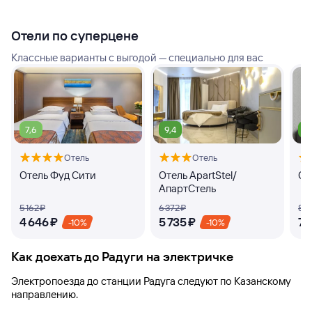
Отели по суперцене
Классные варианты с выгодой — специально для вас
7,6
9,4
9
Отель
Отель
Отель Фуд Сити
Отель ApartStel/
От
АпартСтель
5 ⁠162 ⁠₽
6 ⁠372 ⁠₽
8 ⁠15
4 ⁠646 ⁠₽
5 ⁠735 ⁠₽
7 ⁠
-10%
-10%
Как доехать до
Радуги
на электричке
Электропоезда до
станции Радуга
следуют по Казанскому
направлению.