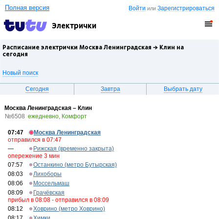
Полная версия
Войти
Зарегистрироваться
или
Электрички
Расписание электрички Москва Ленинградская →
Клин
на
сегодня
Новый поиск
Сегодня
Завтра
Выбрать дату
Москва Ленинградская – Клин
№6508
ежедневно, Комфорт
07:47
Москва Ленинградская
отправился в 07:47
—
Рижская (временно закрыта)
опережение 3 мин
07:57
Останкино (метро Бутырская)
08:03
Лихоборы
08:06
Моссельмаш
08:09
Грачёвская
прибыл в 08:08 - отправился в 08:09
08:12
Ховрино (метро Ховрино)
08:17
Химки