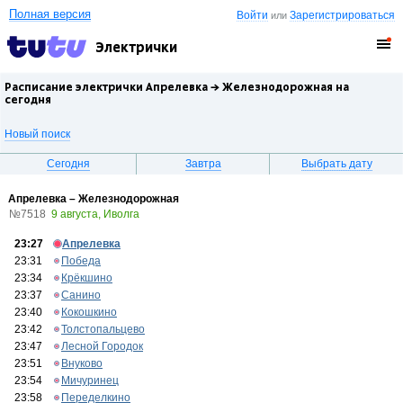
Полная версия
Войти
Зарегистрироваться
или
Электрички
Расписание электрички Апрелевка →
Железнодорожная
на
сегодня
Новый поиск
Сегодня
Завтра
Выбрать дату
Апрелевка – Железнодорожная
№7518
9 августа, Иволга
23:27
Апрелевка
23:31
Победа
23:34
Крёкшино
23:37
Санино
23:40
Кокошкино
23:42
Толстопальцево
23:47
Лесной Городок
23:51
Внуково
23:54
Мичуринец
23:58
Переделкино