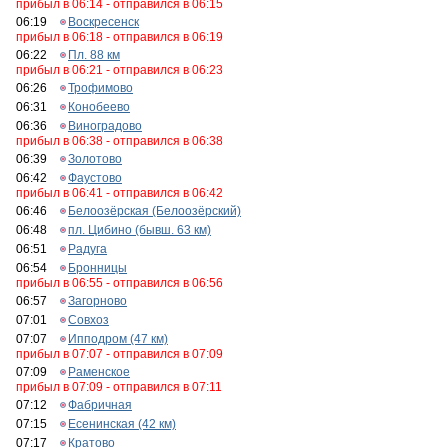
прибыл в 06:14 - отправился в 06:15
06:19
Воскресенск
прибыл в 06:18 - отправился в 06:19
06:22
Пл. 88 км
прибыл в 06:21 - отправился в 06:23
06:26
Трофимово
06:31
Конобеево
06:36
Виноградово
прибыл в 06:38 - отправился в 06:38
06:39
Золотово
06:42
Фаустово
прибыл в 06:41 - отправился в 06:42
06:46
Белоозёрская (Белоозёрский)
06:48
пл. Цибино (бывш. 63 км)
06:51
Радуга
06:54
Бронницы
прибыл в 06:55 - отправился в 06:56
06:57
Загорново
07:01
Совхоз
07:07
Ипподром (47 км)
прибыл в 07:07 - отправился в 07:09
07:09
Раменское
прибыл в 07:09 - отправился в 07:11
07:12
Фабричная
07:15
Есенинская (42 км)
07:17
Кратово