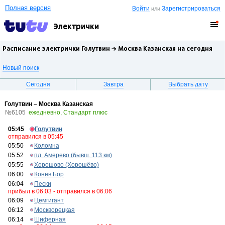
Полная версия
Войти
Зарегистрироваться
или
Электрички
Расписание электрички Голутвин →
Москва Казанская
на сегодня
Новый поиск
Сегодня
Завтра
Выбрать дату
Голутвин – Москва Казанская
№6105
ежедневно, Стандарт плюс
05:45
Голутвин
отправился в 05:45
05:50
Коломна
05:52
пл. Амерево (бывш. 113 км)
05:55
Хорошово (Хорошёво)
06:00
Конев Бор
06:04
Пески
прибыл в 06:03 - отправился в 06:06
06:09
Цемгигант
06:12
Москворецкая
06:14
Шиферная