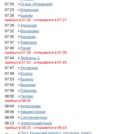
07:20
Отдых (Жуковский)
07:23
Ильинская
07:26
Быково
прибыл в 07:26 - отправился в 07:27
07:29
Удельная
07:32
Малаховка
07:35
Красково
07:37
Томилино
07:40
Панки
прибыл в 07:39 - отправился в 07:39
07:44
Люберцы-1
прибыл в 07:43 - отправился в 07:45
07:47
Ухтомская
07:49
Косино
07:53
Выхино
07:55
Вешняки
07:58
Плющево
08:00
Перово
прибыл в 08:00
08:04
Андроновка
08:06
Авиамоторная
08:09
Сортировочная
08:13
Электрозаводская
прибыл в 08:15 - отправился в 08:15
—
Пост Казанский (непасс. раздельн. пункт)