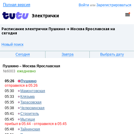
Полная версия
Войти
Зарегистрироваться
или
Электрички
Расписание электрички Пушкино →
Москва Ярославская
на
сегодня
Новый поиск
Сегодня
Завтра
Выбрать дату
Пушкино – Москва Ярославская
№6003
ежедневно
05:26
Пушкино
отправился в 05:26
05:30
Мамонтовская
05:33
Клязьма
05:35
Тарасовская
05:38
Челюскинская
05:41
Строитель
05:45
Мытищи
прибыл в 05:44 - отправился в 05:45
05:48
Тайнинская