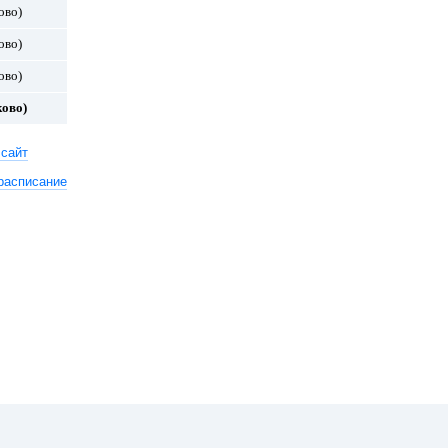
ово)
ово)
ово)
ково)
 сайт
расписание