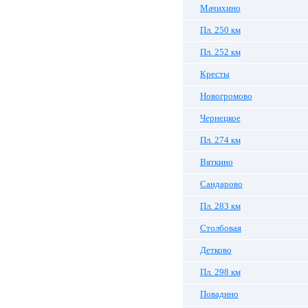
Мачихино
Пл. 250 км
Пл. 252 км
Кресты
Новогромово
Чернецкое
Пл. 274 км
Вяткино
Сандарово
Пл. 283 км
Столбовая
Детково
Пл. 298 км
Повадино