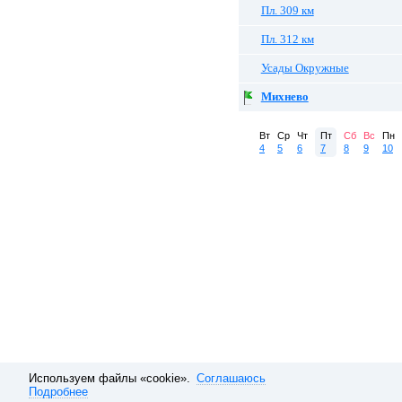
Пл. 309 км
Пл. 312 км
Усады Окружные
Михнево
Вт
Ср
Чт
Пт
Сб
Вс
Пн
4
5
6
7
8
9
10
Используем файлы «cookie».
Соглашаюсь
Подробнее