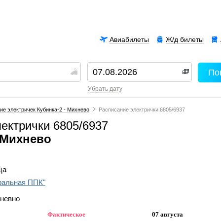
Авиабилеты
Ж/д билеты
По
00
убрать дату
ие электричек Кубинка-2 - Михнево
Расписание электрички 6805/6937
ектрички 6805/6937
 Михнево
ца
ральная ППК"
дневно
Фактическое
07 августа