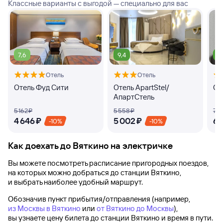
Классные варианты с выгодой — специально для вас
7,6
9,4
9
Отель
Отель
Отель Фуд Сити
Отель ApartStel/
От
АпартСтель
5 ⁠162 ⁠₽
5 ⁠558 ⁠₽
7 ⁠4
4 ⁠646 ⁠₽
5 ⁠002 ⁠₽
6 ⁠
-10%
-10%
Как доехать до
Вяткино
на электричке
Вы можете посмотреть расписание пригородных поездов,
на которых можно добраться до
станции Вяткино
,
и выбрать наиболее удобный маршрут.
Обозначив пункт прибытия/отправления (например,
из Москвы в Вяткино
или
от Вяткино до Москвы
),
вы узнаете цену билета до
станции Вяткино
и время в пути.