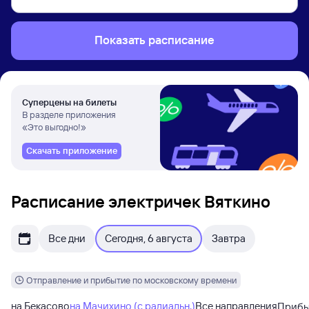
Показать расписание
Суперцены на билеты
В разделе приложения
«Это выгодно!»
Скачать приложение
Расписание электричек Вяткино
Все дни
Сегодня, 6 августа
Завтра
Отправление и прибытие по московскому времени
на Бекасово
на Мачихино (с радиальн.)
Все направления
Приб