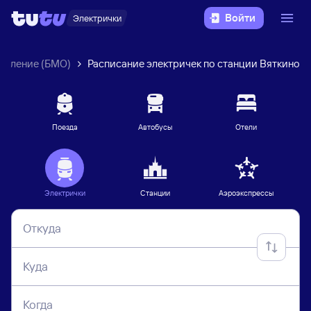
Войти
Электрички
авление (БМО)
Расписание электричек по станции Вяткино
Поезда
Автобусы
Отели
Электрички
Станции
Аэроэкспрессы
Откуда
Куда
Когда