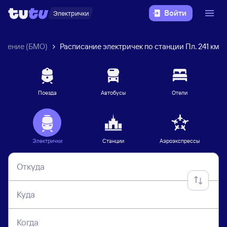
Войти
Электрички
вление (БМО)
Расписание электричек по станции Пл. 241 км
Поезда
Автобусы
Отели
Электрички
Станции
Аэроэкспрессы
Откуда
Куда
Когда