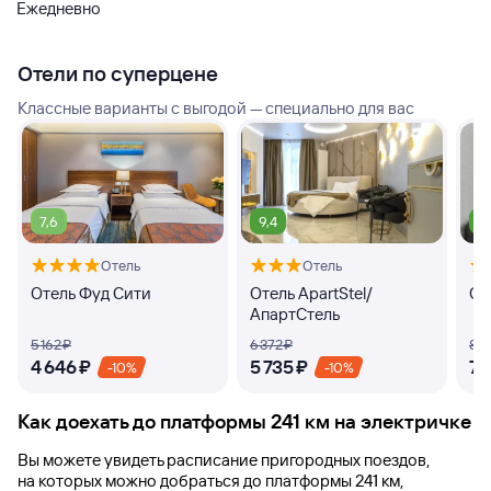
Ежедневно
Отели по суперцене
Классные варианты с выгодой — специально для вас
7,6
9,4
9
Отель
Отель
Отель Фуд Сити
Отель ApartStel/
От
АпартСтель
5 ⁠162 ⁠₽
6 ⁠372 ⁠₽
8 ⁠15
4 ⁠646 ⁠₽
5 ⁠735 ⁠₽
7 ⁠
-10%
-10%
Как доехать до
платформы 241 км
на электричке
Вы можете увидеть расписание пригородных поездов,
на которых можно добраться до
платформы 241 км
,