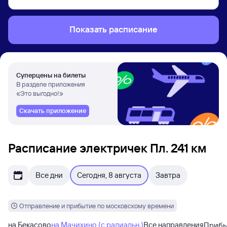
Показать расписание
Суперцены на билеты
В разделе приложения
«Это выгодно!»
Скачать приложение
Расписание электричек Пл. 241 км
Все дни
Сегодня, 8 августа
Завтра
Отправление и прибытие по московскому времени
на Бекасово
на Мачихино (с радиальн.)
Все направления
Приб