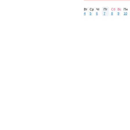
Вт
Ср
Чт
Пт
Сб
Вс
Пн
4
5
6
7
8
9
10