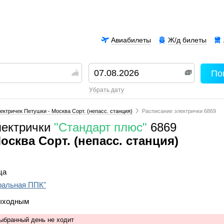
Авиабилеты
Ж/д билеты
По
00
убрать дату
ектричек Петушки - Москва Сорт. (непасс. станция)
Расписание электрички 6869
лектрички
"Стандарт плюс"
6869
сква Сорт. (непасс. станция)
ца
ральная ППК"
выходным
выбранный день не ходит