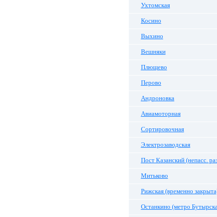
Ухтомская
Косино
Выхино
Вешняки
Плющево
Перово
Андроновка
Авиамоторная
Сортировочная
Электрозаводская
Пост Казанский (непасс. ра
Митьково
Рижская (временно закрыта
Останкино (метро Бутырска