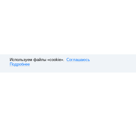
Используем файлы «cookie».
Соглашаюсь
Подробнее
Расписание электричек
Москва
Казанское направление
Рас
Обратная связь
О компании
Справочная
Наши вакансии
10 способов покупать ави