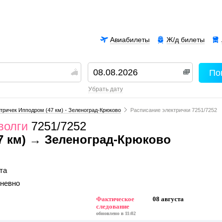
Авиабилеты
Ж/д билеты
По
00
убрать дату
тричек Ипподром (47 км) - Зеленоград-Крюково
Расписание электрички 7251/7252
волги
7251/7252
7 км) → Зеленоград-Крюково
та
дневно
Фактическое
08 августа
следование
обновлено в 11:02