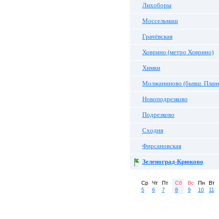
Лихоборы
Моссельмаш
Грачёвская
Ховрино (метро Ховрино)
Химки
Молжаниново (бывш. Плане
Новоподрезково
Подрезково
Сходня
Фирсановская
Зеленоград-Крюково
Ср
Чт
Пт
Сб
Вс
Пн
Вт
5
6
7
8
9
10
11